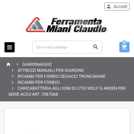
Accedi

0





GIARDINAGGIO

ATTREZZI MANUALI PER GIARDINO

RICAMBI PER FORBICI SEGACCI TRONCARAMI

RICAMBI PER FORBICI

CARICABATTERIA AGLI IONI DI LITIO WOLF G ARDEN PER
SERIE ACCU ART. 7087068