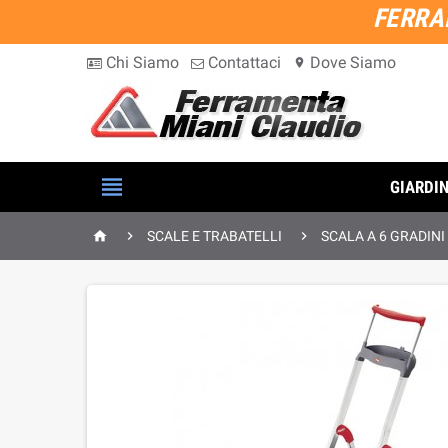
FERRA
Chi Siamo
Contattaci
Dove Siamo
location_on

GIARDI



SCALE E TRABATELLI
SCALA A 6 GRADINI