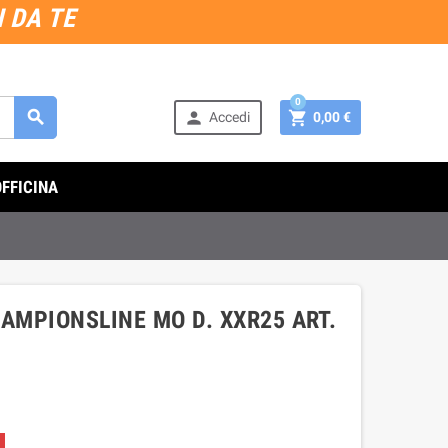
 DA TE
0



Accedi
0,00 €
OFFICINA
HAMPIONSLINE MO D. XXR25 ART.