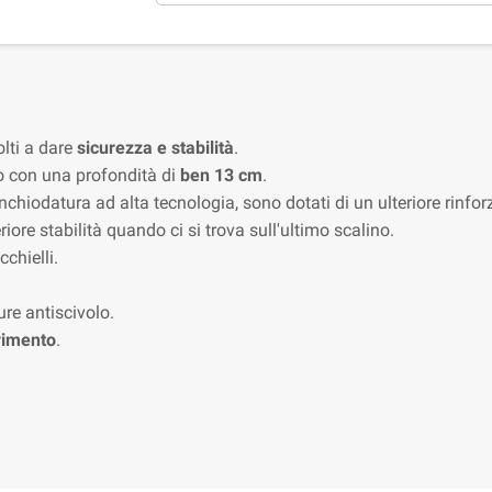
olti a dare
sicurezza e stabilità
.
lo con una profondità di
ben 13 cm
.
inchiodatura ad alta tecnologia, sono dotati di un ulteriore rinfor
iore stabilità quando ci si trova sull'ultimo scalino.
chielli.
re antiscivolo.
vimento
.