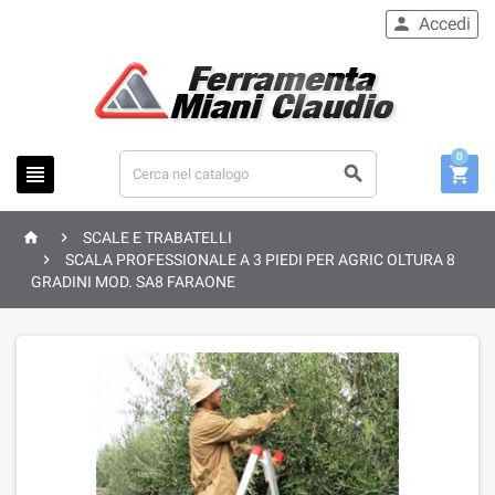
Accedi

0





SCALE E TRABATELLI

SCALA PROFESSIONALE A 3 PIEDI PER AGRIC OLTURA 8
GRADINI MOD. SA8 FARAONE