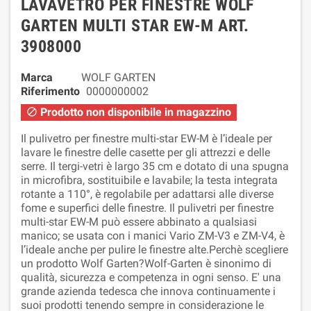
LAVAVETRO PER FINESTRE WOLF
GARTEN MULTI STAR EW-M ART.
3908000
Marca
WOLF GARTEN
Riferimento
0000000002
Prodotto non disponibile in magazzino

Il pulivetro per finestre multi-star EW-M è l’ideale per
lavare le finestre delle casette per gli attrezzi e delle
serre. Il tergi-vetri è largo 35 cm e dotato di una spugna
in microfibra, sostituibile e lavabile; la testa integrata
rotante a 110°, è regolabile per adattarsi alle diverse
fome e superfici delle finestre. Il pulivetri per finestre
multi-star EW-M può essere abbinato a qualsiasi
manico; se usata con i manici Vario ZM-V3 e ZM-V4, è
l’ideale anche per pulire le finestre alte.Perchè scegliere
un prodotto Wolf Garten?Wolf-Garten è sinonimo di
qualità, sicurezza e competenza in ogni senso. E' una
grande azienda tedesca che innova continuamente i
suoi prodotti tenendo sempre in considerazione le