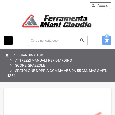
Accedi

0





GIARDINAGGIO

ATTREZZI MANUALI PER GIARDINO

SCOPE, SPAZZOLE

SPATOLONE DOPPIA GOMMA ABS DA 55 CM. MAS S ART.
4384