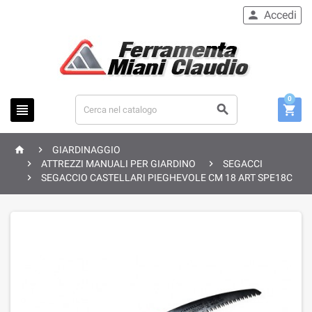
Accedi

0





GIARDINAGGIO


ATTREZZI MANUALI PER GIARDINO
SEGACCI

SEGACCIO CASTELLARI PIEGHEVOLE CM 18 ART SPE18C