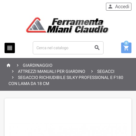
Accedi

0





GIARDINAGGIO


ATTREZZI MANUALI PER GIARDINO
SEGACCI

SEGACCIO RICHIUDIBILE SILKY PROFESSIONAL E F180
CON LAMA DA 18 CM