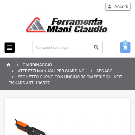
Accedi

0





GIARDINAGGIO


ATTREZZI MANUALI PER GIARDINO
SEGACCI

SEGHETTO CURVO CON UNCINO 38 CM SERIE QU IKFIT
FISKARS ART. 136527