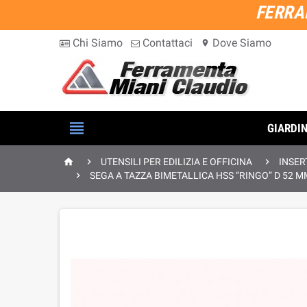
FERRA
Chi Siamo
Contattaci
Dove Siamo
location_on

GIARDI



UTENSILI PER EDILIZIA E OFFICINA
INSER

SEGA A TAZZA BIMETALLICA HSS “RINGO” D 52 M