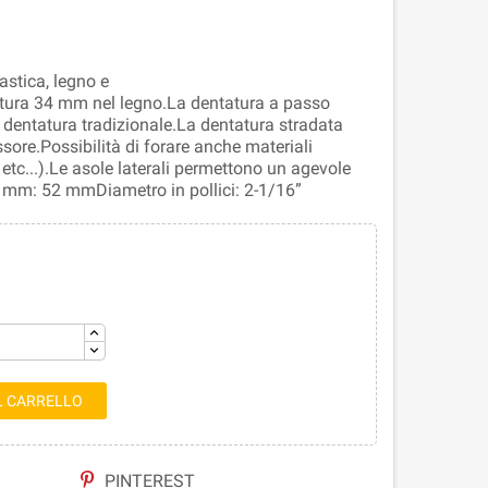
astica, legno e
ratura 34 mm nel legno.La dentatura a passo
la dentatura tradizionale.La dentatura stradata
ssore.Possibilità di forare anche materiali
etc...).Le asole laterali permettono un agevole
n mm: 52 mmDiametro in pollici: 2-1/16”
L CARRELLO
PINTEREST