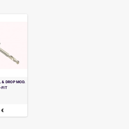
L & DROP MOD.
-FIT
 €