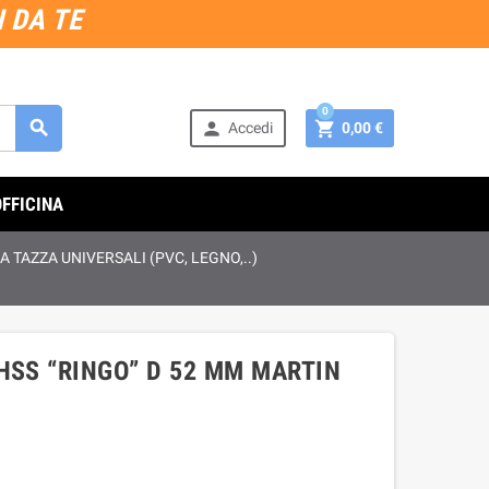
 DA TE
0



Accedi
0,00 €
OFFICINA
A TAZZA UNIVERSALI (PVC, LEGNO,..)
HSS “RINGO” D 52 MM MARTIN