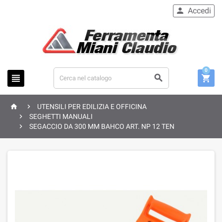
Accedi

0





UTENSILI PER EDILIZIA E OFFICINA

SEGHETTI MANUALI

SEGACCIO DA 300 MM BAHCO ART. NP 12 TEN