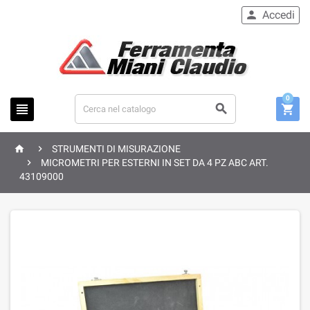
Accedi

0





STRUMENTI DI MISURAZIONE

MICROMETRI PER ESTERNI IN SET DA 4 PZ ABC ART.
43109000