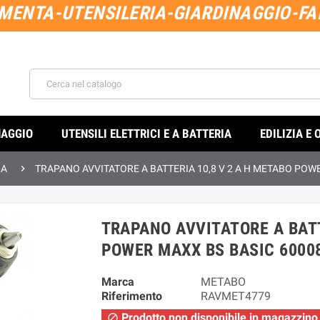
MENTA-UTENSILERIA-GIARDINAGGIO-FAI
NAGGIO
UTENSILI ELETTRICI E A BATTERIA
EDILIZIA E 

IA
TRAPANO AVVITATORE A BATTERIA 10,8 V 2 A H METABO POW
TRAPANO AVVITATORE A BATT
POWER MAXX BS BASIC 6000
Marca
METABO
Riferimento
RAVMET4779
Prodotto non disponibile in magazzino
