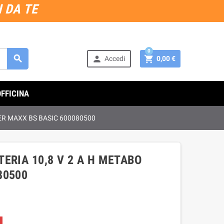
 DA TE
0



Accedi
0,00 €
OFFICINA
ER MAXX BS BASIC 600080500
ERIA 10,8 V 2 A H METABO
80500