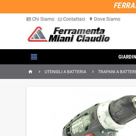
FERRA
Chi Siamo
Contattaci
Dove Siamo
location_on

GIARDI



UTENSILI A BATTERIA
TRAPANI A BATTER