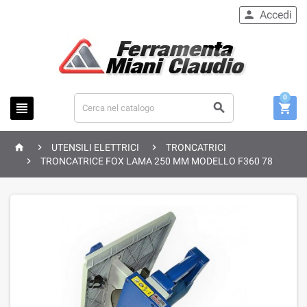
Accedi

0






UTENSILI ELETTRICI
TRONCATRICI

TRONCATRICE FOX LAMA 250 MM MODELLO F360 78