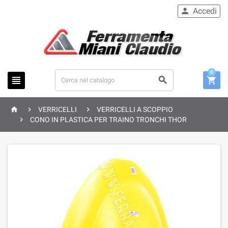
Accedi

0






VERRICELLI
VERRICELLI A SCOPPIO

CONO IN PLASTICA PER TRAINO TRONCHI THOR