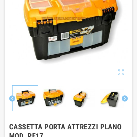



CASSETTA PORTA ATTREZZI PLANO
MOD. PF17