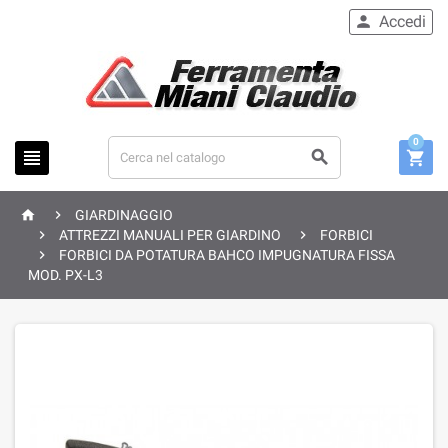
Accedi

0





GIARDINAGGIO


ATTREZZI MANUALI PER GIARDINO
FORBICI

FORBICI DA POTATURA BAHCO IMPUGNATURA FISSA
MOD. PX-L3