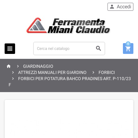
Accedi

0





GIARDINAGGIO


ATTREZZI MANUALI PER GIARDINO
FORBICI

FORBICI PER POTATURA BAHCO PRADINES ART. P-110/23
F