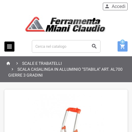
Accedi

0





SCALE E TRABATELLI

SCALA CASALINGA IN ALLUMINIO “STABILA” ART. AL700
GIERRE 3 GRADINI