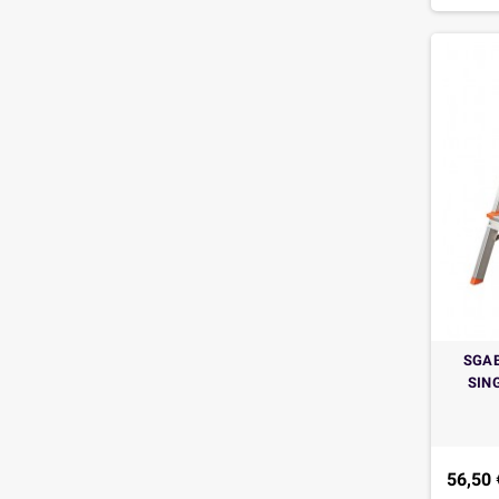
SGAB
SING
56,50 