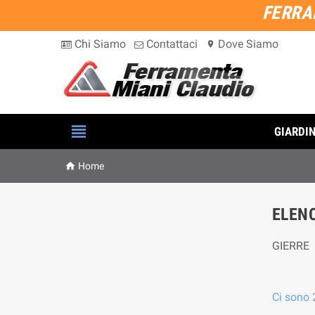
FERRA
Chi Siamo
Contattaci
Dove Siamo
location_on

GIARDI

Home
ELENC
GIERRE
Ci sono 