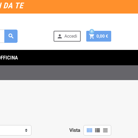
 DA TE
0



Accedi
0,00 €
OFFICINA



Vista