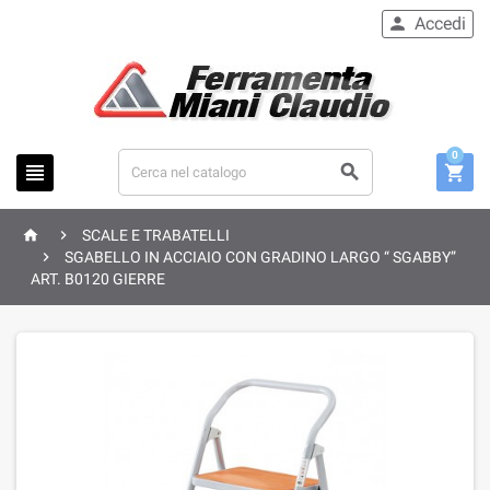
Accedi

0





SCALE E TRABATELLI

SGABELLO IN ACCIAIO CON GRADINO LARGO “ SGABBY”
ART. B0120 GIERRE