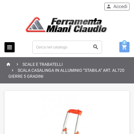
Accedi

0





SCALE E TRABATELLI

SCALA CASALINGA IN ALLUMINIO “STABILA” ART. AL720
GIERRE 5 GRADINI