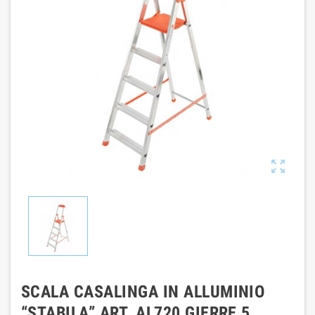

SCALA CASALINGA IN ALLUMINIO
“STABILA” ART. AL720 GIERRE 5