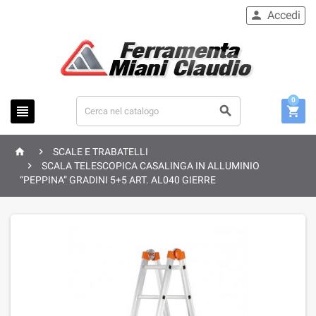
Accedi

0





SCALE E TRABATELLI

SCALA TELESCOPICA CASALINGA IN ALLUMINIO
“PEPPINA” GRADINI 5+5 ART. AL040 GIERRE